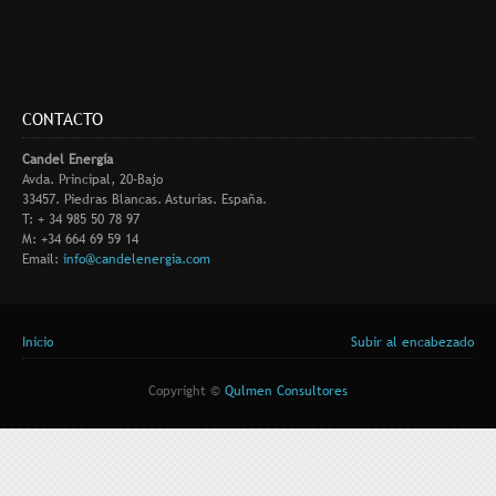
CONTACTO
Candel Energía
Avda. Principal, 20-Bajo
33457. Piedras Blancas. Asturias. España.
T: + 34 985 50 78 97
M: +34 664 69 59 14
Email:
info@candelenergia.com
Usted está aquí
Inicio
Subir al encabezado
Copyright ©
Qulmen Consultores